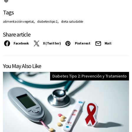
Tags
,
,
alimentación vegetal
diabetes tipo 2
dieta saludable
Share article
Facebook
X (Twitter)
Pinterest
Mail
You May Also Like
Diabetes Tipo 2: Prevención y Tratamiento