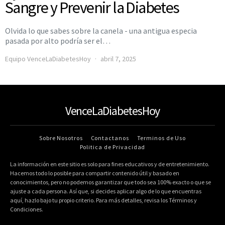
Sangre y Prevenir la Diabetes
Olvida lo que sabes sobre la canela - una antigua especia
pasada por alto podría ser el…
Equipo VenceLaDiabetesHoy
abril 7, 2025
VenceLaDiabetesHoy
Sobre Nosotros
Contactanos
Terminos de Uso
Politica de Privacidad
La información en este sitio es solo para fines educativos y de entretenimiento.
Hacemos todo lo posible para compartir contenido útil y basado en
conocimientos, pero no podemos garantizar que todo sea 100% exacto o que se
ajuste a cada persona. Así que, si decides aplicar algo de lo que encuentras
aquí, hazlo bajo tu propio criterio. Para más detalles, revisa los Términos y
Condiciones.