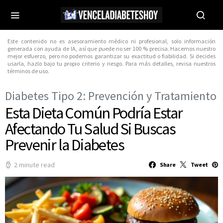
Este contenido no es asesoramiento médico ni profesional, solo información
generada con ayuda de IA, así que puede no ser 100 % precisa. Hacemos nuestro
mejor esfuerzo, pero no podemos garantizar su exactitud o fiabilidad. Si decides
usarla, hazlo bajo tu propio criterio y riesgo. Para más detalles, revisa nuestros
términos de uso.
Diabetes Tipo 2: Prevención y Tratamiento
Esta Dieta Común Podría Estar
Afectando Tu Salud Si Buscas
Prevenir la Diabetes
2 minute read
Share
Tweet